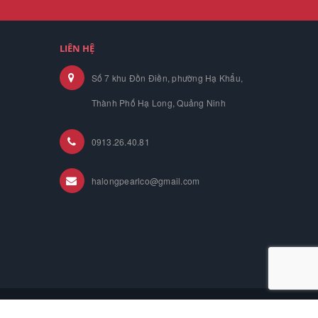
LIÊN HỆ
Số 7 khu Đồn Điền, phường Hạ Khẩu,
Thành Phố Hạ Long, Quảng Ninh
0913.26.40.81
halongpearlco@gmail.com
ome
About us
Product
News
Contact Us