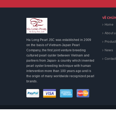
VỀ CHÚ
Home
About u
Ha Long Pearl JSC was established in 2009
Product
on the basis of Vietnam-Japan Pearl
News
Company, the first joint venture breeding
cultured pearl oyster between Vietnam and
Contact
partners from Japan- a country which invented
pearl oyster breeding technique with human
intervention more than 100 years ago and is
the origin of many worldwide recognized pearl
brands.
© Bản quyền thuộc về
Hạ Long Pearl
.
Cung cấp bởi
Sapo