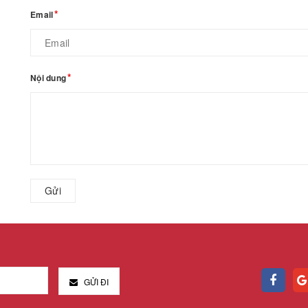
Email
Nội dung
Gửi
GỬI ĐI