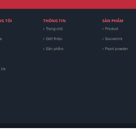
NG TÔI
THÔNG TIN
SẢN PHẨM
Trang chủ
Product
s
Giới thiệu
Souvenirs
Sản phẩm
Pearl powder
 Us
H