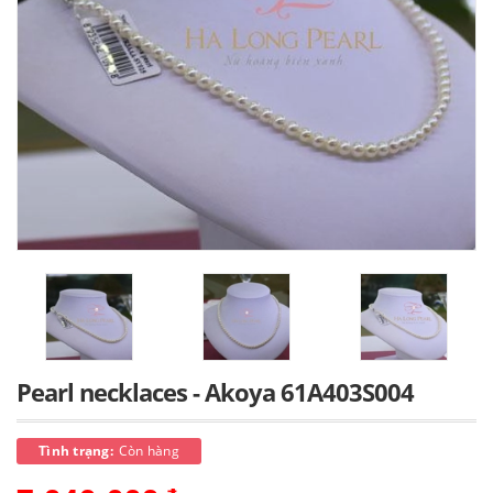
Pearl necklaces - Akoya 61A403S004
Tình trạng:
Còn hàng