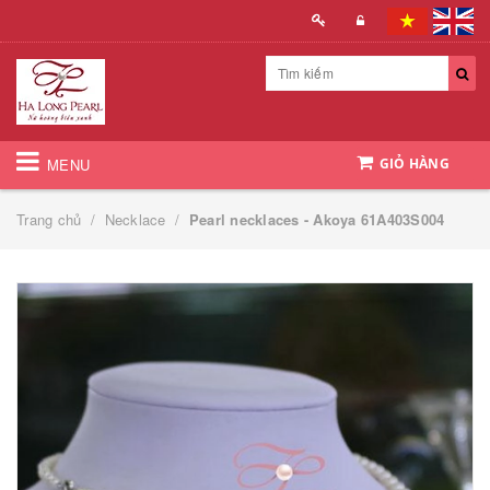
MENU
GIỎ HÀNG
Trang chủ
/
Necklace
/
Pearl necklaces - Akoya 61A403S004