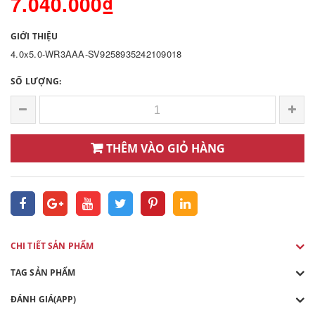
7.040.000₫
GIỚI THIỆU
4.0x5.0-WR3AAA-SV9258935242109018
SỐ LƯỢNG:
THÊM VÀO GIỎ HÀNG
CHI TIẾT SẢN PHẨM
TAG SẢN PHẨM
ĐÁNH GIÁ(APP)