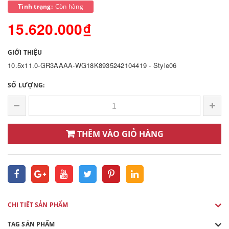
Tình trạng:
Còn hàng
15.620.000₫
GIỚI THIỆU
10.5x11.0-GR3AAAA-WG18K8935242104419 - Style06
SỐ LƯỢNG:
THÊM VÀO GIỎ HÀNG
CHI TIẾT SẢN PHẨM
TAG SẢN PHẨM