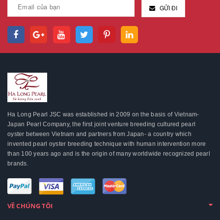
GỬI ĐI
Ha Long Pearl JSC was established in 2009 on the basis of Vietnam-
Japan Pearl Company, the first joint venture breeding cultured pearl
oyster between Vietnam and partners from Japan- a country which
invented pearl oyster breeding technique with human intervention more
than 100 years ago and is the origin of many worldwide recognized pearl
brands.
VỀ CHÚNG TÔI