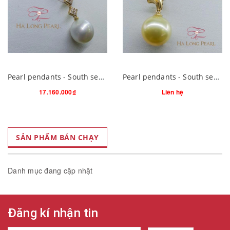
Pearl pendants - South sea 64S114G005S08 (Đ.200)
Pearl pendants - South sea 64S114G006S02 (Đ.150)
17.160.000₫
Liên hệ
SẢN PHẨM BÁN CHẠY
Danh mục đang cập nhật
Đăng kí nhận tin