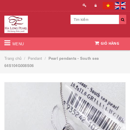
MENU
GIỎ HÀNG
Trang chủ
/
Pendant
/
Pearl pendants - South sea
64S104G008S06