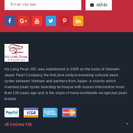
GỬI ĐI
Ha Long Pearl JSC was established in 2009 on the basis of Vietnam-
Japan Pearl Company, the first joint venture breeding cultured pearl
oyster between Vietnam and partners from Japan- a country which
invented pearl oyster breeding technique with human intervention more
than 100 years ago and is the origin of many worldwide recognized pearl
brands.
VỀ CHÚNG TÔI