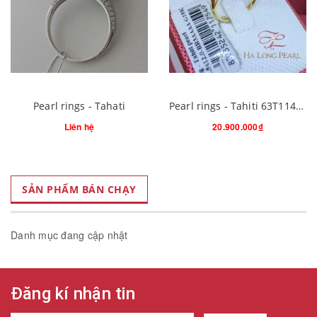
Pearl rings - Tahati
Pearl rings - Tahiti 63T114G006S21 (Đ.300)
Liên hệ
20.900.000₫
SẢN PHẨM BÁN CHẠY
Danh mục đang cập nhật
Đăng kí nhận tin