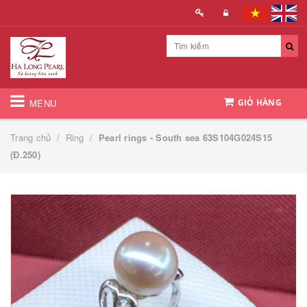
MENU
GIỎ HÀNG
Trang chủ
/
Ring
/
Pearl rings - South sea 63S104G024S15
(Đ.250)