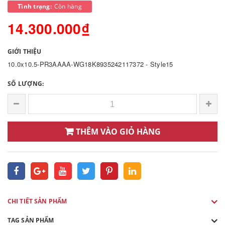
Tình trạng:
Còn hàng
14.300.000₫
GIỚI THIỆU
10.0x10.5-PR3AAAA-WG18K8935242117372 - Style15
SỐ LƯỢNG:
THÊM VÀO GIỎ HÀNG
CHI TIẾT SẢN PHẨM
TAG SẢN PHẨM