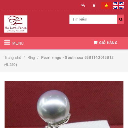
MENU
GIỎ HÀNG
Trang chủ
/
Ring
/
Pearl rings - South sea 63S114G013S12
(Đ.250)