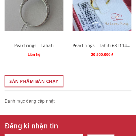
Pearl rings - Tahati
Pearl rings - Tahiti 63T114G006S21 (Đ.300)
Liên hệ
20.900.000₫
SẢN PHẨM BÁN CHẠY
Danh mục đang cập nhật
Đăng kí nhận tin