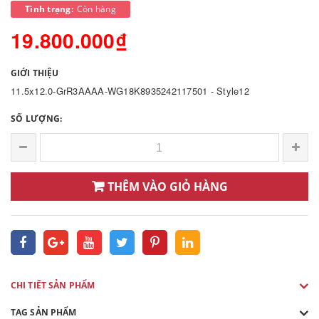
Tình trạng:
Còn hàng
19.800.000₫
GIỚI THIỆU
11.5x12.0-GrR3AAAA-WG18K8935242117501 - Style12
SỐ LƯỢNG:
THÊM VÀO GIỎ HÀNG
CHI TIẾT SẢN PHẨM
TAG SẢN PHẨM