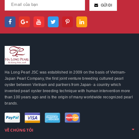
GỬI ĐI
Ha Long Pearl JSC was established in 2009 on the basis of Vietnam-
Japan Pearl Company, the first joint venture breeding cultured pearl
oyster between Vietnam and partners from Japan- a country which
invented pearl oyster breeding technique with human intervention more
than 100 years ago and is the origin of many worldwide recognized pearl
brands.
VỀ CHÚNG TÔI