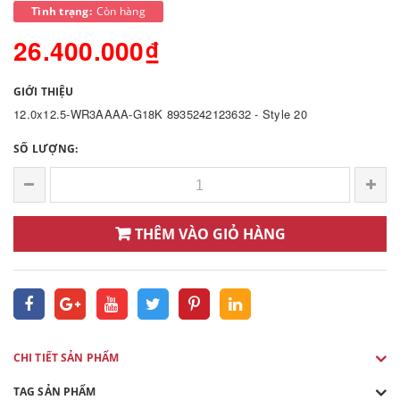
Tình trạng:
Còn hàng
26.400.000₫
GIỚI THIỆU
12.0x12.5-WR3AAAA-G18K 8935242123632 - Style 20
SỐ LƯỢNG:
THÊM VÀO GIỎ HÀNG
CHI TIẾT SẢN PHẨM
TAG SẢN PHẨM