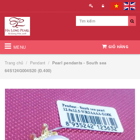
MENU
GIỎ HÀNG
Trang chủ
/
Pendant
/
Pearl pendants - South sea
64S124G004S20 (Đ.400)