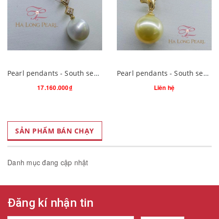
Pearl pendants - South sea 64S114G005S08 (Đ.200)
Pearl pendants - South sea 64S114G006S02 (Đ.150)
17.160.000₫
Liên hệ
SẢN PHẨM BÁN CHẠY
Danh mục đang cập nhật
Đăng kí nhận tin